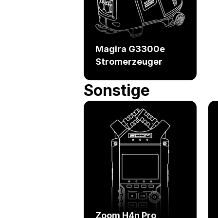
Magira G3300e
Stromerzeuger
Sonstige
Zoom H4n Pro