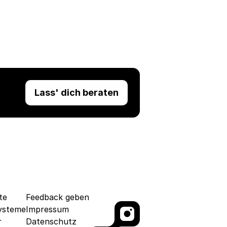
Lass' dich beraten
te
Feedback geben
ysteme
Impressum
r
Datenschutz