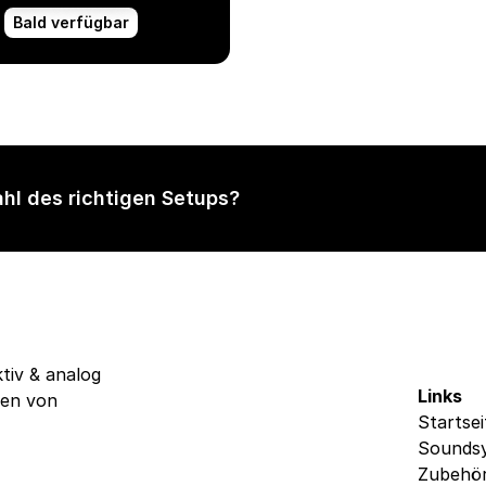
Bald verfügbar
ahl des richtigen Setups?
iv & analog 
Links
ten von 
Startsei
Sounds
Zubehö